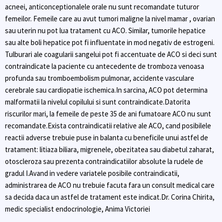
acneei, anticonceptionalele orale nu sunt recomandate tuturor
femeilor. Femeile care au avut tumori maligne la nivel mamar , ovarian
sau uterin nu pot lua tratament cu ACO. Similar, tumorile hepatice
sau alte boli hepatice pot fi influentate in mod negativ de estrogeni.
Tulburari ale coagularii sangelui pot fi accentuate de ACO si deci sunt
contraindicate la paciente cu antecedente de tromboza venoasa
profunda sau tromboembolism pulmonar, accidente vasculare
cerebrale sau cardiopatie ischemica.In sarcina, ACO pot determina
malformatii la nivelul copilului si sunt contraindicate.Datorita
riscurilor mari, la femeile de peste 35 de ani fumatoare ACO nu sunt
recomandate.Exista contraindicatii relative ale ACO, cand posibilele
reactii adverse trebuie puse in balanta cu beneficile unui astfel de
tratament: litiaza biliara, migrenele, obezitatea sau diabetul zaharat,
otoscleroza sau prezenta contraindicatiilor absolute la rudele de
gradul I.Avand in vedere variatele posibile contraindicatii,
administrarea de ACO nu trebuie facuta fara un consult medical care
sa decida daca un astfel de tratament este indicat.Dr. Corina Chirita,
medic specialist endocrinologie, Anima Victoriei