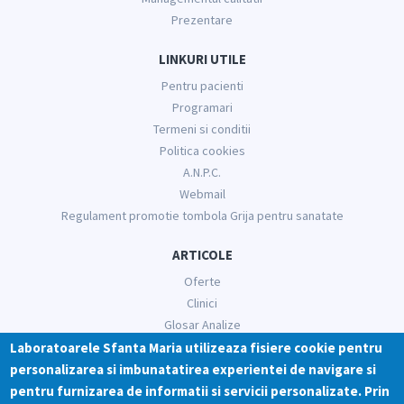
Prezentare
LINKURI UTILE
Pentru pacienti
Programari
Termeni si conditii
Politica cookies
A.N.P.C.
Webmail
Regulament promotie tombola Grija pentru sanatate
ARTICOLE
Oferte
Clinici
Glosar Analize
Informatii medicale
Laboratoarele Sfanta Maria utilizeaza fisiere cookie pentru
personalizarea si imbunatatirea experientei de navigare si
RETELE SOCIALE
pentru furnizarea de informatii si servicii personalizate. Prin