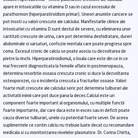
apare in intoxicatiile cu vitamina D sau in cazul excesului de
parathormon (hiperparatiroidism primar). Uneori anumite cancere se
pot insoti cu valori crescute ale calciului. Manifestarile clinice ale
intoxicatiei cu vitamina D sunt destul de severe, cu eliminarea unor
cantitati crescute de urina, care pot determina deshidratare, dureri
abdominale si varsaturi, confuzie mentala care poate progresa spre
coma. Excesul cronic de calciu se poate asocia cu dezvoltarea de
pietre la rinchi. Hiperparatiroidismul, o boala care este din ce in ce
mai frecvent diagnosticata la femeile aflate in postmenopauza,
determina resorbtie osoasa crescuta cronic si duce la dezvoltarea
osteoporozei, cu o incidenta crescuta a fracturilor osoase. Valori
foarte mult crescute ale calciului seric pot determina tulburari ale
activitatii inimii care pot duce pana la deces.Calciul este un
component foarte important al organismului, cu multiple functii
foarte importante, dar care daca este in exces sau in deficit poate
cauza diverse tulburari, unele cu potential foarte sever. De aceea
suplimentele ce contin calciu nu trebuie luate decat cu recomandare
medicala si cu monitorizarea nivelelor plasmatice. Dr. Corina Chirita,