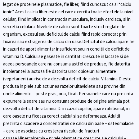
legat de proteinele plasmatice, fie liber, fiind cunoscut ca si “calciu
ionic”. Acest calciu liber este cel care exercita toate efectele la nivel
celular, fiind implicat in contractia musculara, inclusiv cardiaca, si in
secretia celulara. Nivelele de calciu sunt foarte strict reglate de
organism, excesul sau deficitul de calciu fiind rapid corectat prin
fixarea sau extragerea de calciu din oase.Deficitul de calciu apare fie
in cazuri de aport alimentar insuficient sau in conditii de deficit de
vitamina D. Calciul se gaseste in cantitati crescute in lactate si de
aceea persoanele care nu consuma astfel de produse, fie datorita
intolerantei la lactoza fie datorita unor obiceiuri alimentare
(vegetarieni) au risc de a dezvolta deficit de calciu. Vitamina D este
produsa in piele sub actiunea razelor ultaviolete sau provine din
unele alimente – peste gras, oua, ficat. Persoanele care nu prezinta
expunere la soare sau nu consuma produse de origine animala pot
dezvolta deficit de vitamina D. in cazul copiilor, apare rahitismul, in
care oasele nu fixeaza corect calciul si se deformeaza. Adultii
prezinta o scadere a concentratiei de calciu din oase – osteomalacie
– care se asociaza cu cresterea riscului de fracturi
osoase.Hipercalcemia – nivele plasmatice crescute ale calciului –