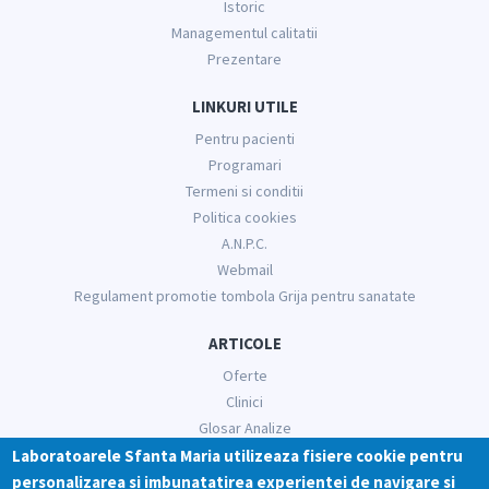
Istoric
Managementul calitatii
Prezentare
LINKURI UTILE
Pentru pacienti
Programari
Termeni si conditii
Politica cookies
A.N.P.C.
Webmail
Regulament promotie tombola Grija pentru sanatate
ARTICOLE
Oferte
Clinici
Glosar Analize
Informatii medicale
Laboratoarele Sfanta Maria utilizeaza fisiere cookie pentru
personalizarea si imbunatatirea experientei de navigare si