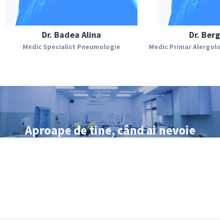
Dr. Badea Alina
Dr. Berg
Medic Specialist Pneumologie
Medic Primar Alergolo
Aproape de tine, când ai nevoie
peste 25000 de analize efectuate lunar