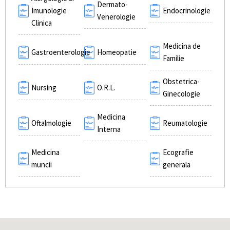
Dermato-
Imunologie
Endocrinologie
Venerologie
Clinica
Medicina de
Gastroenterologie
Homeopatie
Familie
Obstetrica-
Nursing
O.R.L.
Ginecologie
Medicina
Oftalmologie
Reumatologie
Interna
Medicina
Ecografie
muncii
generala