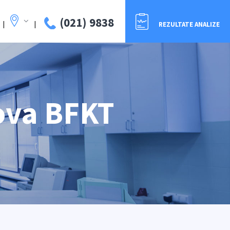
(021) 9838
|
|
REZULTATE ANALIZE
iova BFKT