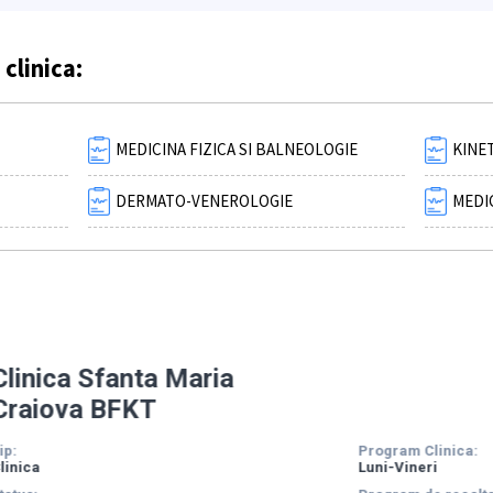
 clinica:
MEDICINA FIZICA SI BALNEOLOGIE
KINE
DERMATO-VENEROLOGIE
MEDI
Clinica Sfanta Maria
Craiova BFKT
ip:
Program Clinica:
linica
Luni-Vineri