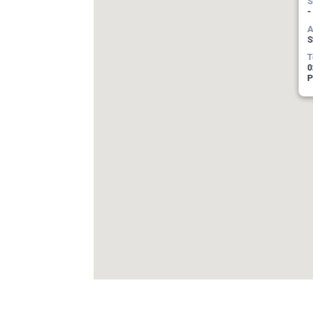
S
-
A
S
T
0
P