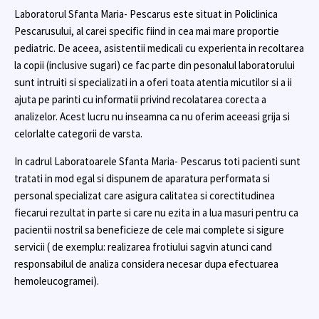
Laboratorul Sfanta Maria- Pescarus este situat in Policlinica
Pescarusului, al carei specific fiind in cea mai mare proportie
pediatric. De aceea, asistentii medicali cu experienta in recoltarea
la copii (inclusive sugari) ce fac parte din pesonalul laboratorului
sunt intruiti si specializati in a oferi toata atentia micutilor si a ii
ajuta pe parinti cu informatii privind recolatarea corecta a
analizelor. Acest lucru nu inseamna ca nu oferim aceeasi grija si
celorlalte categorii de varsta.
In cadrul Laboratoarele Sfanta Maria- Pescarus toti pacienti sunt
tratati in mod egal si dispunem de aparatura performata si
personal specializat care asigura calitatea si corectitudinea
fiecarui rezultat in parte si care nu ezita in a lua masuri pentru ca
pacientii nostril sa beneficieze de cele mai complete si sigure
servicii ( de exemplu: realizarea frotiului sagvin atunci cand
responsabilul de analiza considera necesar dupa efectuarea
hemoleucogramei).