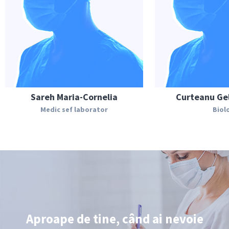
Sareh Maria-Cornelia
Curteanu Gel
Medic sef laborator
Biol
Aproape de tine, când ai nevoie