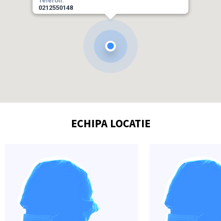
Telefon:
0212550148
Program Clinica:
-
Program de recoltare:
7:30 – 15:00 de luni pana vineri
Email :
pescarus@laboratoarelesfantamaria.ro
SUNA ACUM
INDICATII DE ORIENTARE
ECHIPA LOCATIE