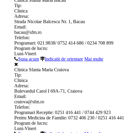
Clinica Sfanta Maria Bacau
Tip:
Clinica
Adresa:
Strada Nicolae Balcescu Nr. 1, Bacau
Email:
bacau@sfm.ro
Telefon:
Programari: 021.9838/ 0752 414 686 / 0234 708 899
Program de lucru:
Luni-Vineri
Suna acum
Indicatii de orientare
Mai multe
Clinica Sfanta Maria Craiova
Tip:
Clinica
Adresa:
Bulevardul Carol I 69A-71, Craiova
Email:
craiova@sfm.ro
Telefon:
Programari Receptie: 0251 416 441 / 0744 429 923
Pentru Medicina de Familie: 0732 406 230 / 0251 416 441
Program de lucru:
Luni-Vineri