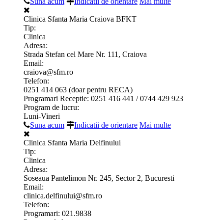
Suna acum
Indicatii de orientare
Mai multe
Clinica Sfanta Maria Craiova BFKT
Tip:
Clinica
Adresa:
Strada Stefan cel Mare Nr. 111, Craiova
Email:
craiova@sfm.ro
Telefon:
0251 414 063 (doar pentru RECA)
Programari Receptie: 0251 416 441 / 0744 429 923
Program de lucru:
Luni-Vineri
Suna acum
Indicatii de orientare
Mai multe
Clinica Sfanta Maria Delfinului
Tip:
Clinica
Adresa:
Soseaua Pantelimon Nr. 245, Sector 2, Bucuresti
Email:
clinica.delfinului@sfm.ro
Telefon:
Programari: 021.9838