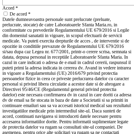
Acord
*
De acord *
Datele dumneavoastra personale sunt prelucrate (preluate,
prelucrate, stocate) de catre Laboratoarele Sfanta Maria.ro, in
conformitate cu prevederile Regulamentului UE 679/2016 si Legile
din domeniul sanatatii in vigoare, in scopul efectuarii de servicii
medicale. Va puteti exercita drepturile de acces , de interventie si de
opozitie in conditiile prevazute de Regulamentului UE 679/2016
si/sau dupa caz Legea nr. 677/2001, printr-o cerere scrisa, semnata si
datata, depusa personal in receptiile Laboratoarele Sfanta Maria. In
cazul in care indicati o adresa de e-mail in cadrul cererii, raspunsul il
puteti primi la adresa indicata in cererea dv. Avand in vedere intrarea
in vigoare a Regulamentului (UE) 2016/679 privind protectia
persoanelor fizice in ceea ce priveste prelucrarea datelor cu caracter
personal si privind libera circulatie a acestor date si de abrogare a
Directivei 95/46/CE (Regulamentul general privind protectia
datelor) este necesara confirmarea dv in cazul in care doriti ca adresa
dv de email sa fie stocata in baza de date a Societatii si sa primiti in
continuare emailuri sau sa va accesati istoricul medical sau rezultatul
investigatiilor medicale prin intermediul site-ul. Daca sunteti de
acord, continuati navigarea si introduceti datele necesare pentru
accesarea informatiilor dorite. Pentru informatii suplimentare legate
de protectia datelor va rugam sa consultati site-ul companiei. De
asemenea, pentru orice alte solicitari va rugam sa ne contactati