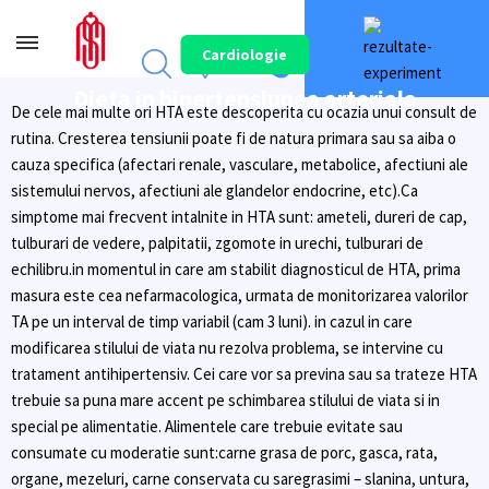
Cardiologie
Dieta in hipertensiunea arteriala
De cele mai multe ori HTA este descoperita cu ocazia unui consult de
rutina. Cresterea tensiunii poate fi de natura primara sau sa aiba o
cauza specifica (afectari renale, vasculare, metabolice, afectiuni ale
sistemului nervos, afectiuni ale glandelor endocrine, etc).Ca
simptome mai frecvent intalnite in HTA sunt: ameteli, dureri de cap,
tulburari de vedere, palpitatii, zgomote in urechi, tulburari de
echilibru.in momentul in care am stabilit diagnosticul de HTA, prima
masura este cea nefarmacologica, urmata de monitorizarea valorilor
TA pe un interval de timp variabil (cam 3 luni). in cazul in care
modificarea stilului de viata nu rezolva problema, se intervine cu
tratament antihipertensiv. Cei care vor sa previna sau sa trateze HTA
trebuie sa puna mare accent pe schimbarea stilului de viata si in
special pe alimentatie. Alimentele care trebuie evitate sau
consumate cu moderatie sunt:carne grasa de porc, gasca, rata,
organe, mezeluri, carne conservata cu saregrasimi – slanina, untura,