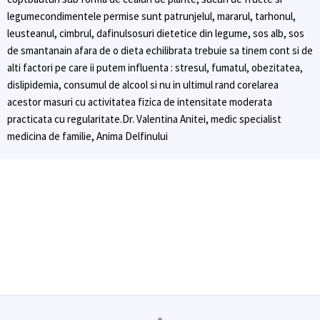
legumecondimentele permise sunt patrunjelul, mararul, tarhonul,
leusteanul, cimbrul, dafinulsosuri dietetice din legume, sos alb, sos
de smantanain afara de o dieta echilibrata trebuie sa tinem cont si de
alti factori pe care ii putem influenta : stresul, fumatul, obezitatea,
dislipidemia, consumul de alcool si nu in ultimul rand corelarea
acestor masuri cu activitatea fizica de intensitate moderata
practicata cu regularitate.Dr. Valentina Anitei, medic specialist
medicina de familie, Anima Delfinului
Aproape de tine, când ai nevoie
peste 25000 de analize efectuate lunar