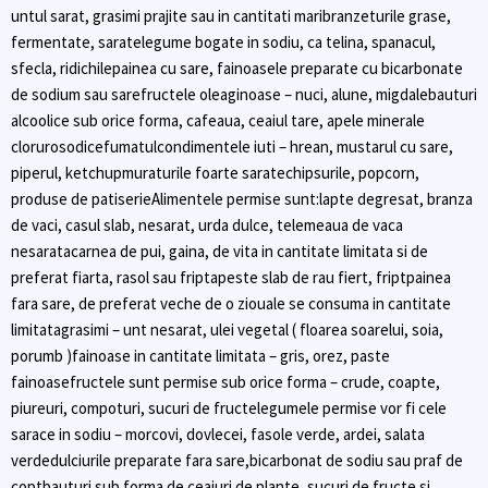
untul sarat, grasimi prajite sau in cantitati maribranzeturile grase,
fermentate, saratelegume bogate in sodiu, ca telina, spanacul,
sfecla, ridichilepainea cu sare, fainoasele preparate cu bicarbonate
de sodium sau sarefructele oleaginoase – nuci, alune, migdalebauturi
alcoolice sub orice forma, cafeaua, ceaiul tare, apele minerale
clorurosodicefumatulcondimentele iuti – hrean, mustarul cu sare,
piperul, ketchupmuraturile foarte saratechipsurile, popcorn,
produse de patiserieAlimentele permise sunt:lapte degresat, branza
de vaci, casul slab, nesarat, urda dulce, telemeaua de vaca
nesaratacarnea de pui, gaina, de vita in cantitate limitata si de
preferat fiarta, rasol sau friptapeste slab de rau fiert, friptpainea
fara sare, de preferat veche de o ziouale se consuma in cantitate
limitatagrasimi – unt nesarat, ulei vegetal ( floarea soarelui, soia,
porumb )fainoase in cantitate limitata – gris, orez, paste
fainoasefructele sunt permise sub orice forma – crude, coapte,
piureuri, compoturi, sucuri de fructelegumele permise vor fi cele
sarace in sodiu – morcovi, dovlecei, fasole verde, ardei, salata
verdedulciurile preparate fara sare,bicarbonat de sodiu sau praf de
coptbauturi sub forma de ceaiuri de plante, sucuri de fructe si