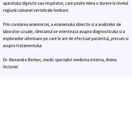
aparatului digestiv sau respirator, care poate mima o durere la nivelul
regiunii coloanei vertebrale lombare.
Prin corelarea anamnezei, a examenului obiectiv si a analizelor de
laborator uzuale, clinicianul se orienteaza asupra diagnosticului si a
explorarilor ulterioare pe care le are de efectuat pacientul, precum si
asupra tratamentului.
Dr. Alexandra Berbec, medic specialist medicina interna, Anima
Victoriei
Aproape de tine, când ai nevoie
peste 25000 de analize efectuate lunar