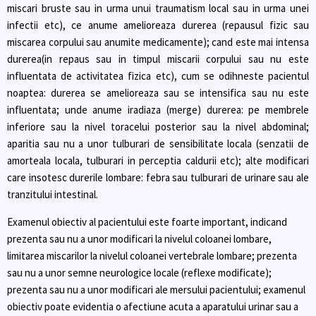
miscari bruste sau in urma unui traumatism local sau in urma unei
infectii etc), ce anume amelioreaza durerea (repausul fizic sau
miscarea corpului sau anumite medicamente); cand este mai intensa
durerea(in repaus sau in timpul miscarii corpului sau nu este
influentata de activitatea fizica etc), cum se odihneste pacientul
noaptea: durerea se amelioreaza sau se intensifica sau nu este
influentata; unde anume iradiaza (merge) durerea: pe membrele
inferiore sau la nivel toracelui posterior sau la nivel abdominal;
aparitia sau nu a unor tulburari de sensibilitate locala (senzatii de
amorteala locala, tulburari in perceptia caldurii etc); alte modificari
care insotesc durerile lombare: febra sau tulburari de urinare sau ale
tranzitului intestinal.
Examenul obiectiv al pacientului este foarte important, indicand
prezenta sau nu a unor modificari la nivelul coloanei lombare,
limitarea miscarilor la nivelul coloanei vertebrale lombare; prezenta
sau nu a unor semne neurologice locale (reflexe modificate);
prezenta sau nu a unor modificari ale mersului pacientului; examenul
obiectiv poate evidentia o afectiune acuta a aparatului urinar sau a