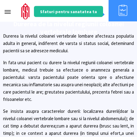
Sfaturi pentru sanatatea ta
Durerea de la nivelul regiunii coloanei
vertebrale lombare
Durerea la nivelul coloanei vertebrale lombare afecteaza populatia
adulta in general, indiferent de varsta si status social, deteminand
pacientii sa se adreseze medicului.
In fata unui pacient cu durere la nivelul regiunii coloanei vertebrale
lombare, medicul trebuie sa efectueze o anamneza generala a
pacientului: varsta pacientului poate orienta spre o afectiune
mecanica sau inflamatorie sau asupra unei neoplazii; alte afectiuni pe
care pacientul le are; greutatea pacientulului, prezenta febrei sau a
frisoanelor etc.
Se insista asupra caracterelor durerii: localizarea durerii(doar la
nivelul coloanei vertebrale lombare sau si la nivelul abdomenului); de
cat timp a debutat durerea;cum a aparut durerea (brusc sau lent, in
timp); in ce context a aparut durerea (in timpul unui efort,a unei