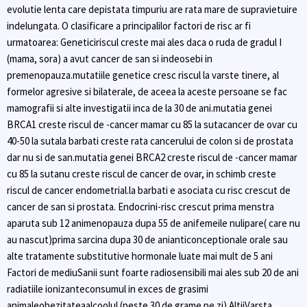
evolutie lenta care depistata timpuriu are rata mare de supravietuire
indelungata. O clasificare a principalilor factori de risc ar fi
urmatoarea: Geneticiriscul creste mai ales daca o ruda de gradul I
(mama, sora) a avut cancer de san si indeosebi in
premenopauza.mutatiile genetice cresc riscul la varste tinere, al
formelor agresive si bilaterale, de aceea la aceste persoane se fac
mamografii si alte investigatii inca de la 30 de ani.mutatia genei
BRCA1 creste riscul de -cancer mamar cu 85 la sutacancer de ovar cu
40-50 la sutala barbati creste rata cancerului de colon si de prostata
dar nu si de san.mutatia genei BRCA2 creste riscul de -cancer mamar
cu 85 la sutanu creste riscul de cancer de ovar, in schimb creste
riscul de cancer endometrial.la barbati e asociata cu risc crescut de
cancer de san si prostata. Endocrini-risc crescut prima menstra
aparuta sub 12 animenopauza dupa 55 de anifemeile nulipare( care nu
au nascut)prima sarcina dupa 30 de anianticonceptionale orale sau
alte tratamente substitutive hormonale luate mai mult de 5 ani
Factori de mediuSanii sunt foarte radiosensibili mai ales sub 20 de ani
radiatiile ionizanteconsumul in exces de grasimi
animaleobezitateaalcoolul (peste 30 de grame pe zi) AltiiVarsta,