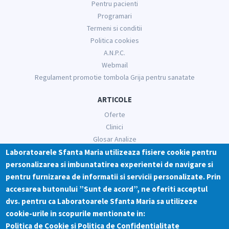
Pentru pacienti
Programari
Termeni si conditii
Politica cookies
A.N.P.C.
Webmail
Regulament promotie tombola Grija pentru sanatate
ARTICOLE
Oferte
Clinici
Glosar Analize
Informatii medicale
Laboratoarele Sfanta Maria utilizeaza fisiere cookie pentru
personalizarea si imbunatatirea experientei de navigare si
RETELE SOCIALE
pentru furnizarea de informatii si servicii personalizate. Prin
accesarea butonului ”Sunt de acord”, ne oferiti acceptul
dvs. pentru ca Laboratoarele Sfanta Maria sa utilizeze
cookie-urile in scopurile mentionate in:
Politica de Cookie
si
Politica de Confidentialitate
©2017 Acest site este propietatea S.C. DIAMED CENTER S.R.L Toate drepturile rezervate.