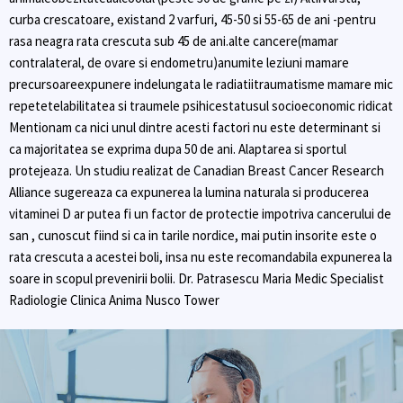
curba crescatoare, existand 2 varfuri, 45-50 si 55-65 de ani -pentru
rasa neagra rata crescuta sub 45 de ani.alte cancere(mamar
contralateral, de ovare si endometru)anumite leziuni mamare
precursoareexpunere indelungata le radiatiitraumatisme mamare mic
repetetelabilitatea si traumele psihicestatusul socioeconomic ridicat
Mentionam ca nici unul dintre acesti factori nu este determinant si
ca majoritatea se exprima dupa 50 de ani. Alaptarea si sportul
protejeaza. Un studiu realizat de Canadian Breast Cancer Research
Alliance sugereaza ca expunerea la lumina naturala si producerea
vitaminei D ar putea fi un factor de protectie impotriva cancerului de
san , cunoscut fiind si ca in tarile nordice, mai putin insorite este o
rata crescuta a acestei boli, insa nu este recomandabila expunerea la
soare in scopul prevenirii bolii. Dr. Patrasescu Maria Medic Specialist
Radiologie Clinica Anima Nusco Tower