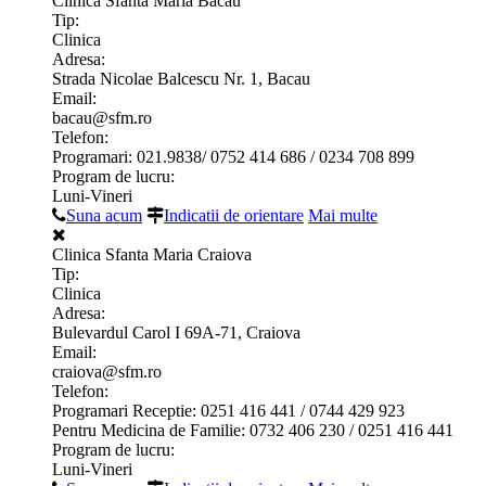
Clinica Sfanta Maria Bacau
Tip:
Clinica
Adresa:
Strada Nicolae Balcescu Nr. 1, Bacau
Email:
bacau@sfm.ro
Telefon:
Programari: 021.9838/ 0752 414 686 / 0234 708 899
Program de lucru:
Luni-Vineri
Suna acum
Indicatii de orientare
Mai multe
Clinica Sfanta Maria Craiova
Tip:
Clinica
Adresa:
Bulevardul Carol I 69A-71, Craiova
Email:
craiova@sfm.ro
Telefon:
Programari Receptie: 0251 416 441 / 0744 429 923
Pentru Medicina de Familie: 0732 406 230 / 0251 416 441
Program de lucru:
Luni-Vineri