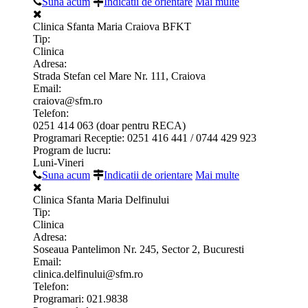
Suna acum
Indicatii de orientare
Mai multe
Clinica Sfanta Maria Craiova BFKT
Tip:
Clinica
Adresa:
Strada Stefan cel Mare Nr. 111, Craiova
Email:
craiova@sfm.ro
Telefon:
0251 414 063 (doar pentru RECA)
Programari Receptie: 0251 416 441 / 0744 429 923
Program de lucru:
Luni-Vineri
Suna acum
Indicatii de orientare
Mai multe
Clinica Sfanta Maria Delfinului
Tip:
Clinica
Adresa:
Soseaua Pantelimon Nr. 245, Sector 2, Bucuresti
Email:
clinica.delfinului@sfm.ro
Telefon:
Programari: 021.9838