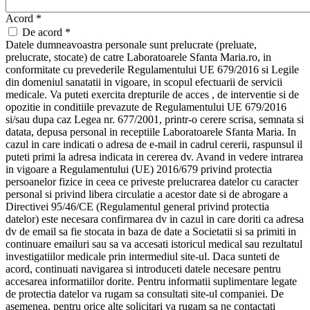
Acord
*
De acord *
Datele dumneavoastra personale sunt prelucrate (preluate,
prelucrate, stocate) de catre Laboratoarele Sfanta Maria.ro, in
conformitate cu prevederile Regulamentului UE 679/2016 si Legile
din domeniul sanatatii in vigoare, in scopul efectuarii de servicii
medicale. Va puteti exercita drepturile de acces , de interventie si de
opozitie in conditiile prevazute de Regulamentului UE 679/2016
si/sau dupa caz Legea nr. 677/2001, printr-o cerere scrisa, semnata si
datata, depusa personal in receptiile Laboratoarele Sfanta Maria. In
cazul in care indicati o adresa de e-mail in cadrul cererii, raspunsul il
puteti primi la adresa indicata in cererea dv. Avand in vedere intrarea
in vigoare a Regulamentului (UE) 2016/679 privind protectia
persoanelor fizice in ceea ce priveste prelucrarea datelor cu caracter
personal si privind libera circulatie a acestor date si de abrogare a
Directivei 95/46/CE (Regulamentul general privind protectia
datelor) este necesara confirmarea dv in cazul in care doriti ca adresa
dv de email sa fie stocata in baza de date a Societatii si sa primiti in
continuare emailuri sau sa va accesati istoricul medical sau rezultatul
investigatiilor medicale prin intermediul site-ul. Daca sunteti de
acord, continuati navigarea si introduceti datele necesare pentru
accesarea informatiilor dorite. Pentru informatii suplimentare legate
de protectia datelor va rugam sa consultati site-ul companiei. De
asemenea, pentru orice alte solicitari va rugam sa ne contactati