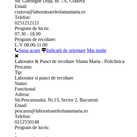
Str. Gheorghe Doja, nr. 7A, Craiova
Email:
craiova@laboratoarelesfantamaria.ro
Telefon:
0251212121
Program de lucru:
07.30 - 18.00
Program de recoltare:
L-V 08.00-11.00
Suna acum
Indicatii de orientare
Mai multe
Laborator & Punct de recoltare Sfanta Maria - Policlinica
Pescarus
Tip:
Laborator si punct de recoltare
Status:
Functional
Adresa:
Str.Pescarusului, Nr.13, Sector 2, Bucuresti
Email:
pescarus@laboratoarelesfantamaria.ro
Telefon:
0212550148
Program de lucru:
-