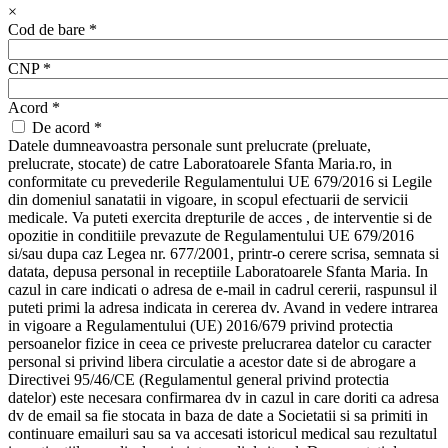
×
Cod de bare
*
CNP
*
Acord
*
De acord *
Datele dumneavoastra personale sunt prelucrate (preluate,
prelucrate, stocate) de catre Laboratoarele Sfanta Maria.ro, in
conformitate cu prevederile Regulamentului UE 679/2016 si Legile
din domeniul sanatatii in vigoare, in scopul efectuarii de servicii
medicale. Va puteti exercita drepturile de acces , de interventie si de
opozitie in conditiile prevazute de Regulamentului UE 679/2016
si/sau dupa caz Legea nr. 677/2001, printr-o cerere scrisa, semnata si
datata, depusa personal in receptiile Laboratoarele Sfanta Maria. In
cazul in care indicati o adresa de e-mail in cadrul cererii, raspunsul il
puteti primi la adresa indicata in cererea dv. Avand in vedere intrarea
in vigoare a Regulamentului (UE) 2016/679 privind protectia
persoanelor fizice in ceea ce priveste prelucrarea datelor cu caracter
personal si privind libera circulatie a acestor date si de abrogare a
Directivei 95/46/CE (Regulamentul general privind protectia
datelor) este necesara confirmarea dv in cazul in care doriti ca adresa
dv de email sa fie stocata in baza de date a Societatii si sa primiti in
continuare emailuri sau sa va accesati istoricul medical sau rezultatul