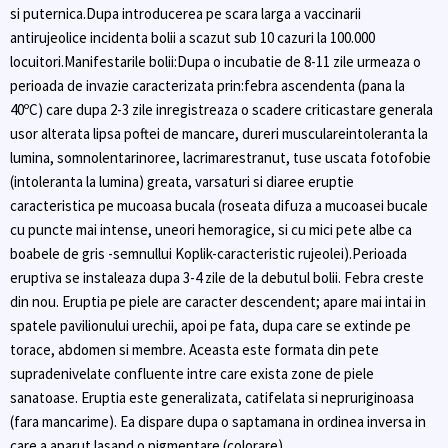
si puternica.Dupa introducerea pe scara larga a vaccinarii
antirujeolice incidenta bolii a scazut sub 10 cazuri la 100.000
locuitori.Manifestarile bolii:Dupa o incubatie de 8-11 zile urmeaza o
perioada de invazie caracterizata prin:febra ascendenta (pana la
40ºC) care dupa 2-3 zile inregistreaza o scadere criticastare generala
usor alterata lipsa poftei de mancare, dureri musculareintoleranta la
lumina, somnolentarinoree, lacrimarestranut, tuse uscata fotofobie
(intoleranta la lumina) greata, varsaturi si diaree eruptie
caracteristica pe mucoasa bucala (roseata difuza a mucoasei bucale
cu puncte mai intense, uneori hemoragice, si cu mici pete albe ca
boabele de gris -semnullui Koplik-caracteristic rujeolei).Perioada
eruptiva se instaleaza dupa 3-4 zile de la debutul bolii. Febra creste
din nou. Eruptia pe piele are caracter descendent; apare mai intai in
spatele pavilionului urechii, apoi pe fata, dupa care se extinde pe
torace, abdomen si membre. Aceasta este formata din pete
supradenivelate confluente intre care exista zone de piele
sanatoase. Eruptia este generalizata, catifelata si nepruriginoasa
(fara mancarime). Ea dispare dupa o saptamana in ordinea inversa in
care a aparut lasand o pigmentare (colorare)