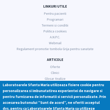
LINKURI UTILE
Pentru pacienti
Programari
Termeni si conditii
Politica cookies
A.N.P.C.
Webmail
Regulament promotie tombola Grija pentru sanatate
ARTICOLE
Oferte
Clinici
Glosar Analize
Informatii medicale
Laboratoarele Sfanta Maria utilizeaza fisiere cookie pentru
personalizarea si imbunatatirea experientei de navigare si
RETELE SOCIALE
pentru furnizarea de informatii si servicii personalizate. Prin
accesarea butonului ”Sunt de acord”, ne oferiti acceptul
dvs. pentru ca Laboratoarele Sfanta Maria sa utilizeze