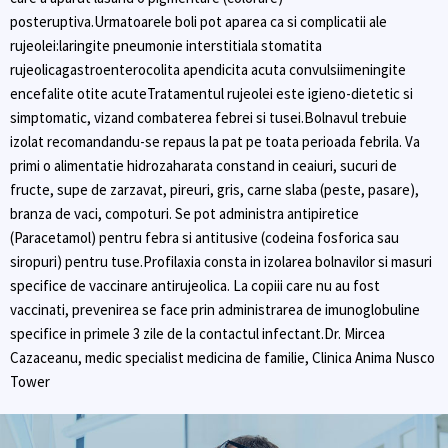
posteruptiva.Urmatoarele boli pot aparea ca si complicatii ale
rujeolei:laringite pneumonie interstitiala stomatita
rujeolicagastroenterocolita apendicita acuta convulsiimeningite
encefalite otite acuteTratamentul rujeolei este igieno-dietetic si
simptomatic, vizand combaterea febrei si tusei.Bolnavul trebuie
izolat recomandandu-se repaus la pat pe toata perioada febrila. Va
primi o alimentatie hidrozaharata constand in ceaiuri, sucuri de
fructe, supe de zarzavat, pireuri, gris, carne slaba (peste, pasare),
branza de vaci, compoturi. Se pot administra antipiretice
(Paracetamol) pentru febra si antitusive (codeina fosforica sau
siropuri) pentru tuse.Profilaxia consta in izolarea bolnavilor si masuri
specifice de vaccinare antirujeolica. La copiii care nu au fost
vaccinati, prevenirea se face prin administrarea de imunoglobuline
specifice in primele 3 zile de la contactul infectant.Dr. Mircea
Cazaceanu, medic specialist medicina de familie, Clinica Anima Nusco
Tower