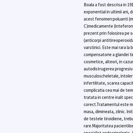
Boala a fost descrisa in 191
exponential in ultimii ani,
acest fenomen:poluanti (meta
C)medicamente (inteferonul,
prezent prin folosirea pe s
(anticorpi antitireoperoxi
varstinici. Este mai rara l
compensatorie a glandei ti
cosmetice, alteori, in cazu
autodistrugerea progresiva,
musculoscheletale, intolera
infertilitate, scarea capac
complicatia cea mai de tem
tratata in centre inalt spe
corect.Tratamentul este me
masa, dimineata, zilnic. In
de testele tiroidiene, tre
rare.Majoritatea pacientil
specialist endocrinologie