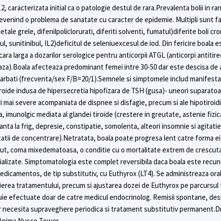
2, caracterizata initial ca o patologie destul de rara.Prevalenta bolii in ra
 devenind o problema de sanatate cu caracter de epidemie. Multipli sunt fac
le grele, difenilpoliclorurati, diferiti solventi, fumatul)diferite boli cro
 sunitinibul, IL2)deficitul de seleniuexcesul de iod. Din fericire boala 
cara larga a dozarilor serologice pentru anticorpii ATGL (anticorpi antitir
daza).Boala afecteaza predominant femei intre 30-50 dar este descisa de a
a barbati (frecventa/sex F/B=20/1).Semnele si simptomele includ manifesta
roide indusa de hipersecretia hipofizara de TSH (gusa)- uneori suparatoa
ri mai severe acompaniata de dispnee si disfagie, precum si ale hipotiroid
 imunolgic mediata al glandei tiroide (crestere in greutate, astenie fizic
nta la frig, depresie, constipatie, somolenta, alteori insomnie si agitat
itatii de concentrare).Netratata, boala poate progresa lent catre forma e
ut, coma mixedematoasa, o conditie cu o mortalitate extrem de crescuta (
cializate. Simptomatologia este complet reversibila daca boala este recun
dicamentos, de tip substitutiv, cu Euthyrox (LT4). Se administreaza oral
itierea tratamentului, precum si ajustarea dozei de Euthyrox pe parcursul 
buie efectuate doar de catre medicul endocrinolog. Remisii spontane, des
or necesita supraveghere periodica si tratament substitutiv permanent.D
, Anima Nusco Tower