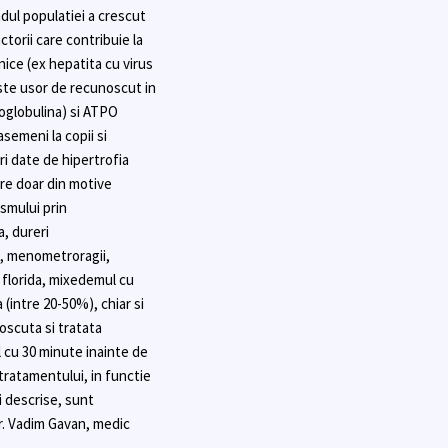
ndul populatiei a crescut
torii care contribuie la
nice (ex hepatita cu virus
este usor de recunoscut in
eoglobulina) si ATPO
semeni la copii si
ri date de hipertrofia
re doar din motive
ismului prin
a, dureri
ie, menometroragii,
i florida, mixedemul cu
intre 20-50%), chiar si
oscuta si tratata
 cu 30 minute inainte de
tratamentului, in functie
i descrise, sunt
r. Vadim Gavan, medic