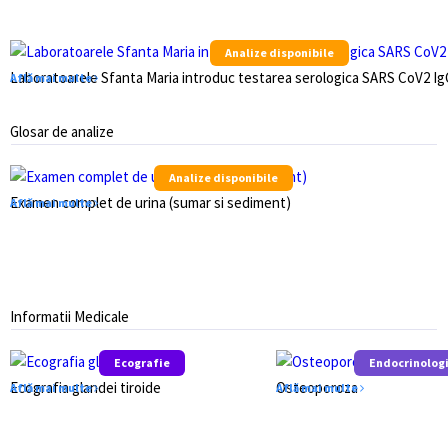
Analize disponibile
Laboratoarele Sfanta Maria introduc testarea serologica SARS CoV2 IgG
Află mai multe
Glosar de analize
Analize disponibile
Examen complet de urina (sumar si sediment)
Află mai multe
Informatii Medicale
Ecografie
Endocrinolog
Ecografia glandei tiroide
Osteoporoza
Află mai multe
Află mai multe