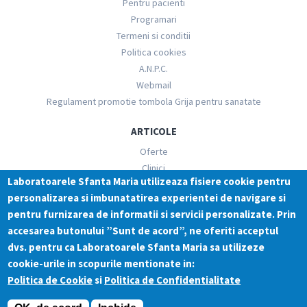
Pentru pacienti
Programari
Termeni si conditii
Politica cookies
A.N.P.C.
Webmail
Regulament promotie tombola Grija pentru sanatate
ARTICOLE
Oferte
Clinici
Laboratoarele Sfanta Maria utilizeaza fisiere cookie pentru
Glosar Analize
personalizarea si imbunatatirea experientei de navigare si
Informatii medicale
pentru furnizarea de informatii si servicii personalizate. Prin
RETELE SOCIALE
accesarea butonului ”Sunt de acord”, ne oferiti acceptul
dvs. pentru ca Laboratoarele Sfanta Maria sa utilizeze
cookie-urile in scopurile mentionate in:
Politica de Cookie
si
Politica de Confidentialitate
©2017 Acest site este propietatea S.C. DIAMED CENTER S.R.L Toate drepturile rezervate.